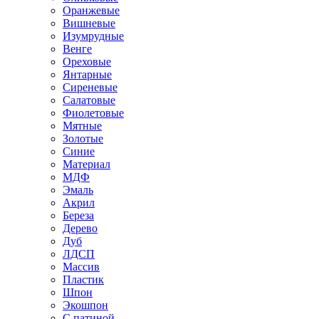
Оранжевые
Вишневые
Изумрудные
Венге
Ореховые
Янтарные
Сиреневые
Салатовые
Фиолетовые
Мятные
Золотые
Синие
Материал
МДФ
Эмаль
Акрил
Береза
Дерево
Дуб
ЛДСП
Массив
Пластик
Шпон
Экошпон
С патиной