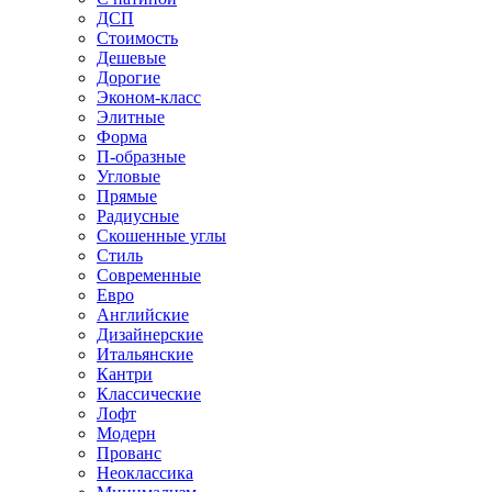
ДСП
Стоимость
Дешевые
Дорогие
Эконом-класс
Элитные
Форма
П-образные
Угловые
Прямые
Радиусные
Скошенные углы
Стиль
Современные
Евро
Английские
Дизайнерские
Итальянские
Кантри
Классические
Лофт
Модерн
Прованс
Неоклассика