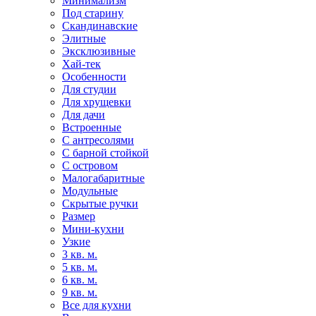
Минимализм
Под старину
Скандинавские
Элитные
Эксклюзивные
Хай-тек
Особенности
Для студии
Для хрущевки
Для дачи
Встроенные
С антресолями
С барной стойкой
С островом
Малогабаритные
Модульные
Скрытые ручки
Размер
Мини-кухни
Узкие
3 кв. м.
5 кв. м.
6 кв. м.
9 кв. м.
Все для кухни