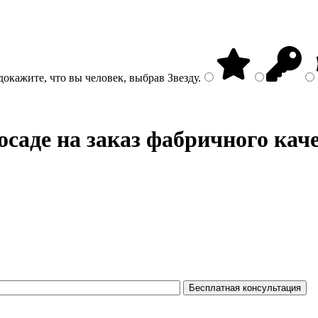
докажите, что вы человек, выбрав
Звезду
.
саде на заказ фабричного кач