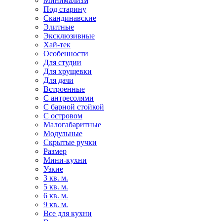
Минимализм
Под старину
Скандинавские
Элитные
Эксклюзивные
Хай-тек
Особенности
Для студии
Для хрущевки
Для дачи
Встроенные
С антресолями
С барной стойкой
С островом
Малогабаритные
Модульные
Скрытые ручки
Размер
Мини-кухни
Узкие
3 кв. м.
5 кв. м.
6 кв. м.
9 кв. м.
Все для кухни