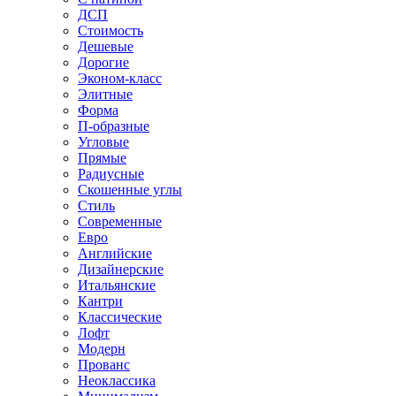
ДСП
Стоимость
Дешевые
Дорогие
Эконом-класс
Элитные
Форма
П-образные
Угловые
Прямые
Радиусные
Скошенные углы
Стиль
Современные
Евро
Английские
Дизайнерские
Итальянские
Кантри
Классические
Лофт
Модерн
Прованс
Неоклассика