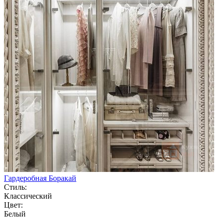
Гардеробная Боракай
Стиль:
Классический
Цвет:
Белый