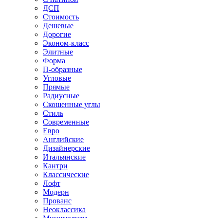
ДСП
Стоимость
Дешевые
Дорогие
Эконом-класс
Элитные
Форма
П-образные
Угловые
Прямые
Радиусные
Скошенные углы
Стиль
Современные
Евро
Английские
Дизайнерские
Итальянские
Кантри
Классические
Лофт
Модерн
Прованс
Неоклассика