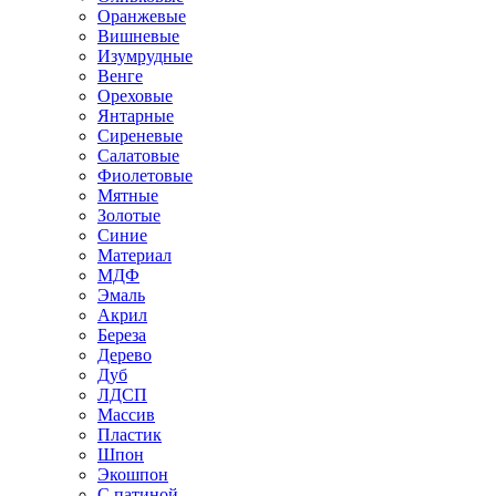
Оранжевые
Вишневые
Изумрудные
Венге
Ореховые
Янтарные
Сиреневые
Салатовые
Фиолетовые
Мятные
Золотые
Синие
Материал
МДФ
Эмаль
Акрил
Береза
Дерево
Дуб
ЛДСП
Массив
Пластик
Шпон
Экошпон
С патиной