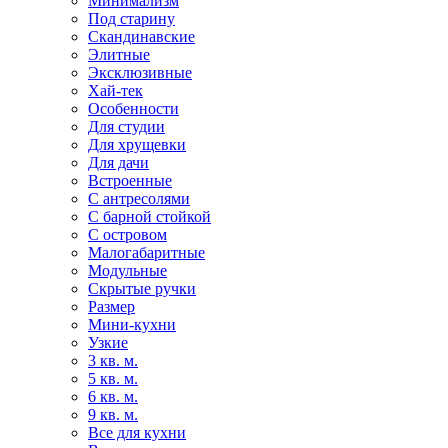
Минимализм
Под старину
Скандинавские
Элитные
Эксклюзивные
Хай-тек
Особенности
Для студии
Для хрущевки
Для дачи
Встроенные
С антресолями
С барной стойкой
С островом
Малогабаритные
Модульные
Скрытые ручки
Размер
Мини-кухни
Узкие
3 кв. м.
5 кв. м.
6 кв. м.
9 кв. м.
Все для кухни