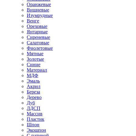
Оранжевые
Вишневые
Изумрудные
Венге
Ореховые
Янтарные
Сиреневые
Салатовые
Фиолетовые
Мятные
Золотые
Синие
Материал
МДФ
Эмаль
Акрил
Береза
Дерево
Дуб
ЛДСП
Массив
Пластик
Шпон
Экошпон
С патиной