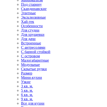
Минимализм
Под старину
Скандинавские
Элитные
Эксклюзивные
Хай-тек
Особенности
Для студии
Для хрущевки
Для дачи
Встроенные
С антресолями
С барной стойкой
С островом
Малогабаритные
Модульные
Скрытые ручки
Размер
Мини-кухни
Узкие
3 кв. м.
5 кв. м.
6 кв. м.
9 кв. м.
Все для кухни