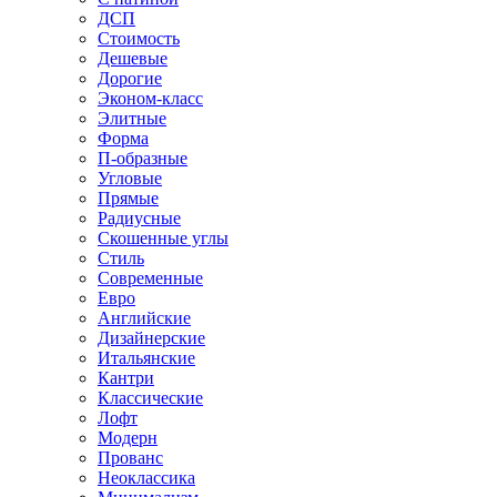
ДСП
Стоимость
Дешевые
Дорогие
Эконом-класс
Элитные
Форма
П-образные
Угловые
Прямые
Радиусные
Скошенные углы
Стиль
Современные
Евро
Английские
Дизайнерские
Итальянские
Кантри
Классические
Лофт
Модерн
Прованс
Неоклассика