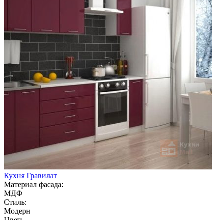
Кухня Гравилат
Материал фасада:
МДФ
Стиль:
Модерн
Цвет: