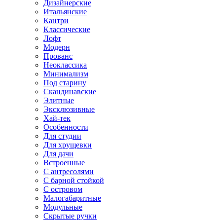
Дизайнерские
Итальянские
Кантри
Классические
Лофт
Модерн
Прованс
Неоклассика
Минимализм
Под старину
Скандинавские
Элитные
Эксклюзивные
Хай-тек
Особенности
Для студии
Для хрущевки
Для дачи
Встроенные
С антресолями
С барной стойкой
С островом
Малогабаритные
Модульные
Скрытые ручки