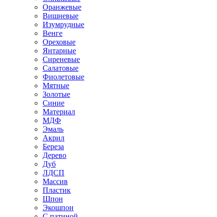
Оранжевые
Вишневые
Изумрудные
Венге
Ореховые
Янтарные
Сиреневые
Салатовые
Фиолетовые
Мятные
Золотые
Синие
Материал
МДФ
Эмаль
Акрил
Береза
Дерево
Дуб
ЛДСП
Массив
Пластик
Шпон
Экошпон
С патиной