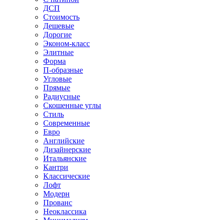
ДСП
Стоимость
Дешевые
Дорогие
Эконом-класс
Элитные
Форма
П-образные
Угловые
Прямые
Радиусные
Скошенные углы
Стиль
Современные
Евро
Английские
Дизайнерские
Итальянские
Кантри
Классические
Лофт
Модерн
Прованс
Неоклассика