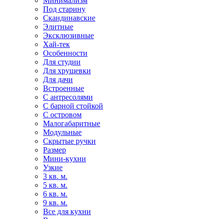
Минимализм
Под старину
Скандинавские
Элитные
Эксклюзивные
Хай-тек
Особенности
Для студии
Для хрущевки
Для дачи
Встроенные
С антресолями
С барной стойкой
С островом
Малогабаритные
Модульные
Скрытые ручки
Размер
Мини-кухни
Узкие
3 кв. м.
5 кв. м.
6 кв. м.
9 кв. м.
Все для кухни