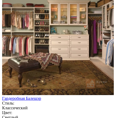
Гардеробная Балешэр
Стиль:
Классический
Цвет:
Светлый