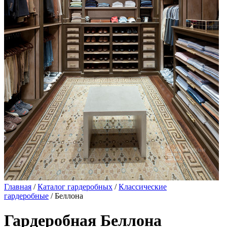
Главная
/
Каталог гардеробных
/
Классические
гардеробные
/ Беллона
Гардеробная Беллона