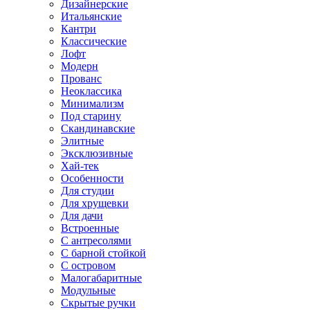
Дизайнерские
Итальянские
Кантри
Классические
Лофт
Модерн
Прованс
Неоклассика
Минимализм
Под старину
Скандинавские
Элитные
Эксклюзивные
Хай-тек
Особенности
Для студии
Для хрущевки
Для дачи
Встроенные
С антресолями
С барной стойкой
С островом
Малогабаритные
Модульные
Скрытые ручки