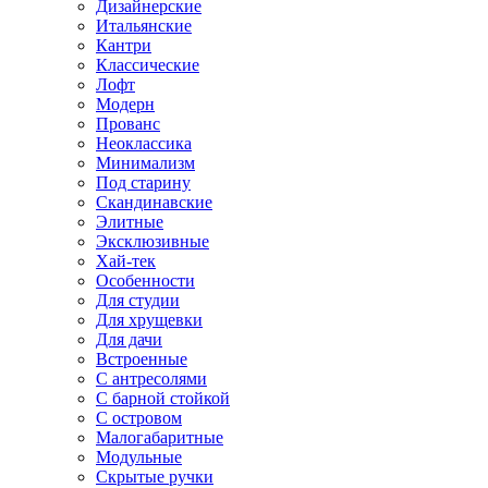
Дизайнерские
Итальянские
Кантри
Классические
Лофт
Модерн
Прованс
Неоклассика
Минимализм
Под старину
Скандинавские
Элитные
Эксклюзивные
Хай-тек
Особенности
Для студии
Для хрущевки
Для дачи
Встроенные
С антресолями
С барной стойкой
С островом
Малогабаритные
Модульные
Скрытые ручки