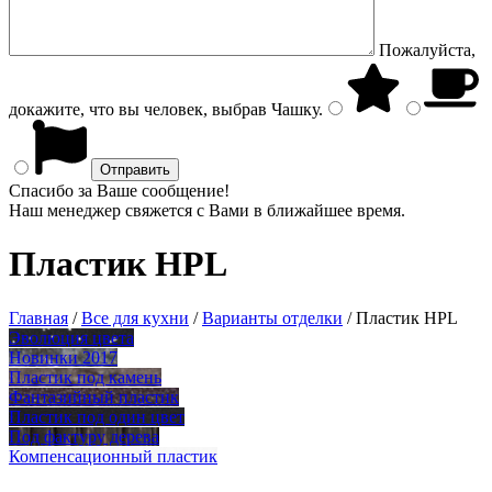
Пожалуйста,
докажите, что вы человек, выбрав
Чашку
.
Спасибо за Ваше сообщение!
Наш менеджер свяжется с Вами в ближайшее время.
Пластик HPL
Главная
/
Все для кухни
/
Варианты отделки
/
Пластик HPL
Эволюция цвета
Новинки 2017
Пластик под камень
Фантазийный пластик
Пластик под один цвет
Под фактуру дерева
Компенсационный пластик