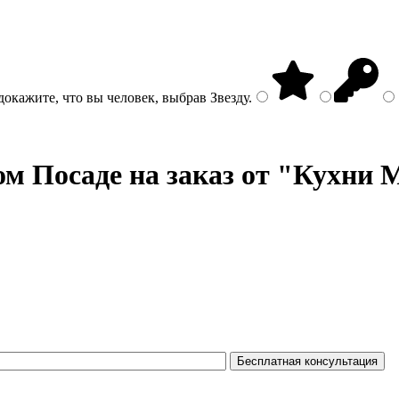
докажите, что вы человек, выбрав
Звезду
.
м Посаде на заказ от "Кухни M