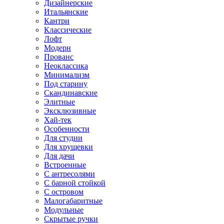
Дизайнерские
Итальянские
Кантри
Классические
Лофт
Модерн
Прованс
Неоклассика
Минимализм
Под старину
Скандинавские
Элитные
Эксклюзивные
Хай-тек
Особенности
Для студии
Для хрущевки
Для дачи
Встроенные
С антресолями
С барной стойкой
С островом
Малогабаритные
Модульные
Скрытые ручки