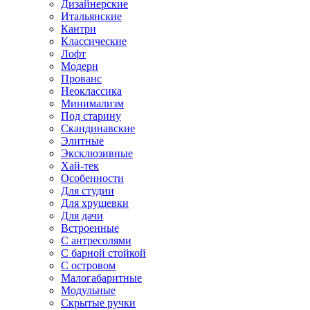
Дизайнерские
Итальянские
Кантри
Классические
Лофт
Модерн
Прованс
Неоклассика
Минимализм
Под старину
Скандинавские
Элитные
Эксклюзивные
Хай-тек
Особенности
Для студии
Для хрущевки
Для дачи
Встроенные
С антресолями
С барной стойкой
С островом
Малогабаритные
Модульные
Скрытые ручки