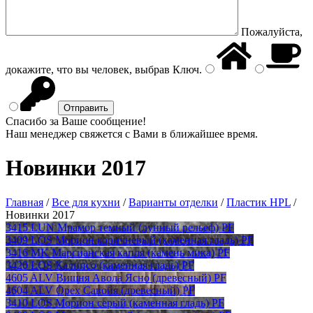
Пожалуйста,
докажите, что вы человек, выбрав
Ключ
.
Спасибо за Ваше сообщение!
Наш менеджер свяжется с Вами в ближайшее время.
Новинки 2017
Главная
/
Все для кухни
/
Варианты отделки
/
Пластик HPL
/
Новинки 2017
3415 LUN Мрамор темный (лунный рельеф) PF
3409 LOS Морион коричневый (каменная гладь) PF
3416 MK Марсианская капля (камень мика) PF
3420 LOS Калипсо (каменная гладь) PF
4605 ALV Вишня Авола Ясно (древесный) PF
4604 ALV Орех Савойя (древесный) PF
3410 LOS Морион серый (каменная гладь) PF