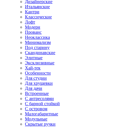
Дизайнерские
Итальянские
Кантри
Классические
Лофт
Модерн
Прованс
Неоклассика
Минимализм
Под старину
Скандинавские
Элитные
Эксклюзивные
Хай-тек
Особенности
Для студии
Для хрущевки
Для дачи
Встроенные
С антресолями
С барной стойкой
С островом
Малогабаритные
Модульные
Скрытые ручки