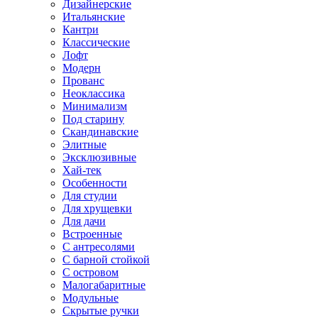
Дизайнерские
Итальянские
Кантри
Классические
Лофт
Модерн
Прованс
Неоклассика
Минимализм
Под старину
Скандинавские
Элитные
Эксклюзивные
Хай-тек
Особенности
Для студии
Для хрущевки
Для дачи
Встроенные
С антресолями
С барной стойкой
С островом
Малогабаритные
Модульные
Скрытые ручки