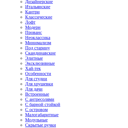
Дизайнерские
Итальянские
Кантри
Классические
Лофт
Модерн
Прованс
Неоклассика
Минимализм
Под старину
Скандинавские
Элитные
Эксклюзивные
Хай-тек
Особенности
Для студии
Для хрущевки
Для дачи
Встроенные
С антресолями
С барной стойкой
С островом
Малогабаритные
Модульные
Скрытые ручки