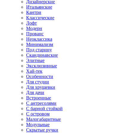
Дизайнерские
Итальянские
Кантри
Классические
Лофт
Модерн
Прованс
Неоклассика
Минимализм
Под старину
Скандинавские
Элитные
Эксклюзивные
Хай-тек
Особенности
Для студии
Для хрущевки
Для дачи
Встроенные
С антресолями
С барной стойкой
С островом
Малогабаритные
Модульные
Скрытые ручки