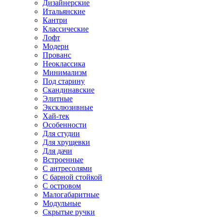
Дизайнерские
Итальянские
Кантри
Классические
Лофт
Модерн
Прованс
Неоклассика
Минимализм
Под старину
Скандинавские
Элитные
Эксклюзивные
Хай-тек
Особенности
Для студии
Для хрущевки
Для дачи
Встроенные
С антресолями
С барной стойкой
С островом
Малогабаритные
Модульные
Скрытые ручки