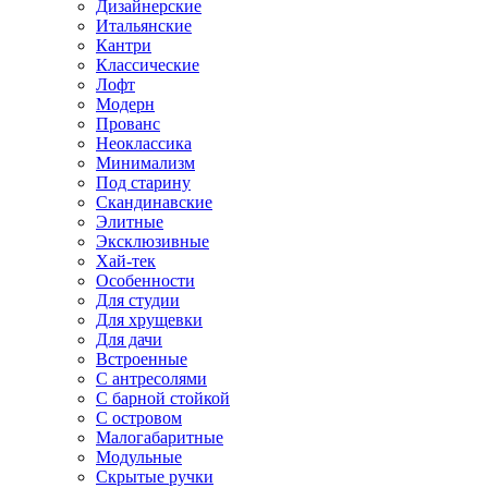
Дизайнерские
Итальянские
Кантри
Классические
Лофт
Модерн
Прованс
Неоклассика
Минимализм
Под старину
Скандинавские
Элитные
Эксклюзивные
Хай-тек
Особенности
Для студии
Для хрущевки
Для дачи
Встроенные
С антресолями
С барной стойкой
С островом
Малогабаритные
Модульные
Скрытые ручки