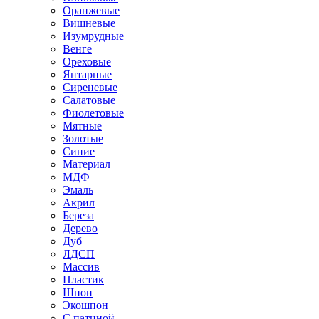
Оранжевые
Вишневые
Изумрудные
Венге
Ореховые
Янтарные
Сиреневые
Салатовые
Фиолетовые
Мятные
Золотые
Синие
Материал
МДФ
Эмаль
Акрил
Береза
Дерево
Дуб
ЛДСП
Массив
Пластик
Шпон
Экошпон
С патиной