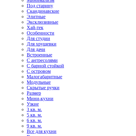
Минимализм
Под старину
Скандинавские
Элитные
Эксклюзивные
Хай-тек
Особенности
Для студии
Для хрущевки
Для дачи
Встроенные
С антресолями
С барной стойкой
С островом
Малогабаритные
Модульные
Скрытые ручки
Размер
Мини-кухни
Узкие
3 кв. м.
5 кв. м.
6 кв. м.
9 кв. м.
Все для кухни