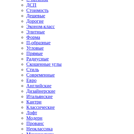
ДСП
Стоимость
Дешевые
Дорогие
Эконом-класс
Элитные
Форма
П-образные
Угловые
Прямые
Радиусные
Скошенные углы
Стиль
Современные
Евро
Английские
Дизайнерские
Итальянские
Кантри
Классические
Лофт
Модерн
Прованс
Неоклассика