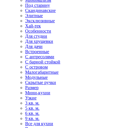
Минимализм
Под старину
Скандинавские
Элитные
Эксклюзивные
Хай-тек
Особенности
Для студии
Для хрущевки
Для дачи
Встроенные
С антресолями
С барной стойкой
С островом
Малогабаритные
Модульные
Скрытые ручки
Размер
Мини-кухни
Узкие
3 кв. м.
5 кв. м.
6 кв. м.
9 кв. м.
Все для кухни