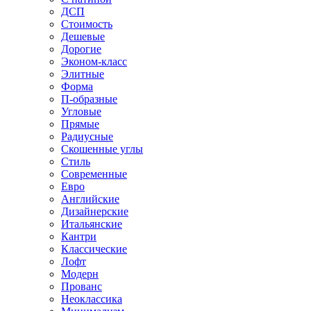
ДСП
Стоимость
Дешевые
Дорогие
Эконом-класс
Элитные
Форма
П-образные
Угловые
Прямые
Радиусные
Скошенные углы
Стиль
Современные
Евро
Английские
Дизайнерские
Итальянские
Кантри
Классические
Лофт
Модерн
Прованс
Неоклассика