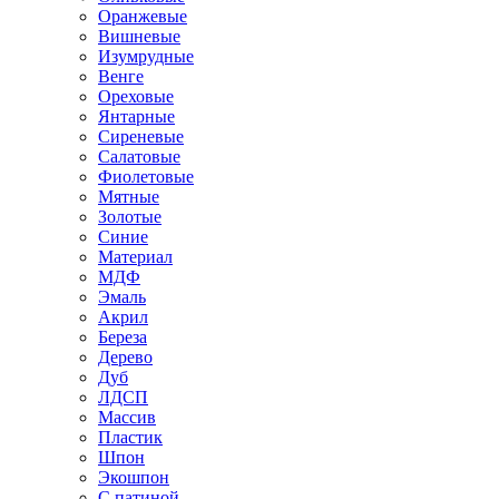
Оранжевые
Вишневые
Изумрудные
Венге
Ореховые
Янтарные
Сиреневые
Салатовые
Фиолетовые
Мятные
Золотые
Синие
Материал
МДФ
Эмаль
Акрил
Береза
Дерево
Дуб
ЛДСП
Массив
Пластик
Шпон
Экошпон
С патиной