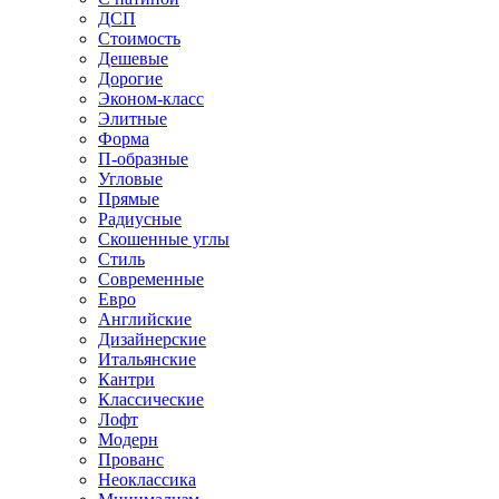
ДСП
Стоимость
Дешевые
Дорогие
Эконом-класс
Элитные
Форма
П-образные
Угловые
Прямые
Радиусные
Скошенные углы
Стиль
Современные
Евро
Английские
Дизайнерские
Итальянские
Кантри
Классические
Лофт
Модерн
Прованс
Неоклассика