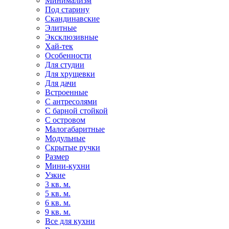
Минимализм
Под старину
Скандинавские
Элитные
Эксклюзивные
Хай-тек
Особенности
Для студии
Для хрущевки
Для дачи
Встроенные
С антресолями
С барной стойкой
С островом
Малогабаритные
Модульные
Скрытые ручки
Размер
Мини-кухни
Узкие
3 кв. м.
5 кв. м.
6 кв. м.
9 кв. м.
Все для кухни