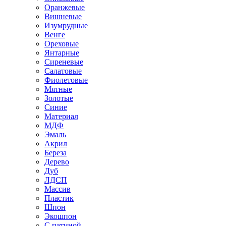
Оранжевые
Вишневые
Изумрудные
Венге
Ореховые
Янтарные
Сиреневые
Салатовые
Фиолетовые
Мятные
Золотые
Синие
Материал
МДФ
Эмаль
Акрил
Береза
Дерево
Дуб
ЛДСП
Массив
Пластик
Шпон
Экошпон
С патиной