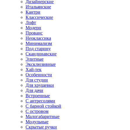
Дизайнерские
Итальянские
Кантри
Классические
Лофт
Модерн
Прованс
Неоклассика
Минимализм
Под старину
Скандинавские
Элитные
Эксклюзивные
Хай-тек
Особенности
Для студии
Для хрущевки
Для дачи
Встроенные
С антресолями
С барной стойкой
С островом
Малогабаритные
Модульные
Скрытые ручки