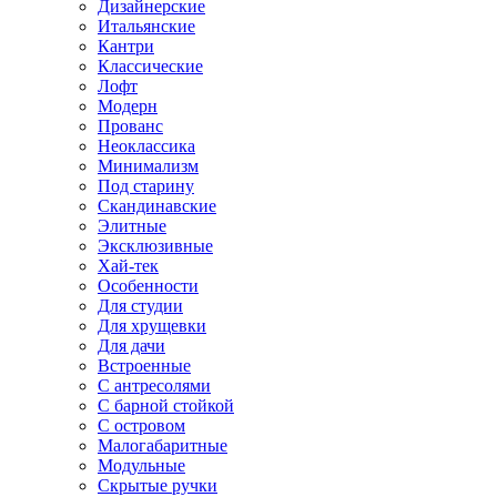
Дизайнерские
Итальянские
Кантри
Классические
Лофт
Модерн
Прованс
Неоклассика
Минимализм
Под старину
Скандинавские
Элитные
Эксклюзивные
Хай-тек
Особенности
Для студии
Для хрущевки
Для дачи
Встроенные
С антресолями
С барной стойкой
С островом
Малогабаритные
Модульные
Скрытые ручки