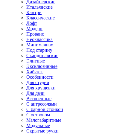
Дизайнерские
Итальянские
Кантри
Классические
Лофт
Модерн
Прованс
Неоклассика
Минимализм
Под старину
Скандинавские
Элитные
Эксклюзивные
Хай-тек
Особенности
Для студии
Для хрущевки
Для дачи
Встроенные
С антресолями
С барной стойкой
С островом
Малогабаритные
Модульные
Скрытые ручки