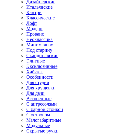
Дизайнерские
Итальянские
Кантри
Классические
Лофт
Модерн
Прованс
Неоклассика
Минимализм
Под старину
Скандинавские
Элитные
Эксклюзивные
Хай-тек
Особенности
Для студии
Для хрущевки
Для дачи
Встроенные
С антресолями
С барной стойкой
С островом
Малогабаритные
Модульные
Скрытые ручки