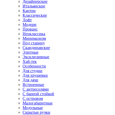
Дизайнерские
Итальянские
Кантри
Классические
Лофт
Модерн
Прованс
Неоклассика
Минимализм
Под старину
Скандинавские
Элитные
Эксклюзивные
Хай-тек
Особенности
Для студии
Для хрущевки
Для дачи
Встроенные
С антресолями
С барной стойкой
С островом
Малогабаритные
Модульные
Скрытые ручки