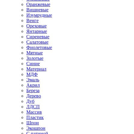
Оранжевые
Вишневые
Изумрудные
Венге
Ореховые
Янтарные
Сиреневые
Салатовые
Фиолетовые
Мятные
Золотые
Синие
Материал
МДФ
Эмаль
Акрил
Береза
Дерево
Дуб
ЛДСП
Массив
Пластик
Шпон
Экошпон
С патиной