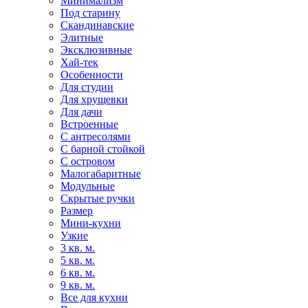
Минимализм
Под старину
Скандинавские
Элитные
Эксклюзивные
Хай-тек
Особенности
Для студии
Для хрущевки
Для дачи
Встроенные
С антресолями
С барной стойкой
С островом
Малогабаритные
Модульные
Скрытые ручки
Размер
Мини-кухни
Узкие
3 кв. м.
5 кв. м.
6 кв. м.
9 кв. м.
Все для кухни