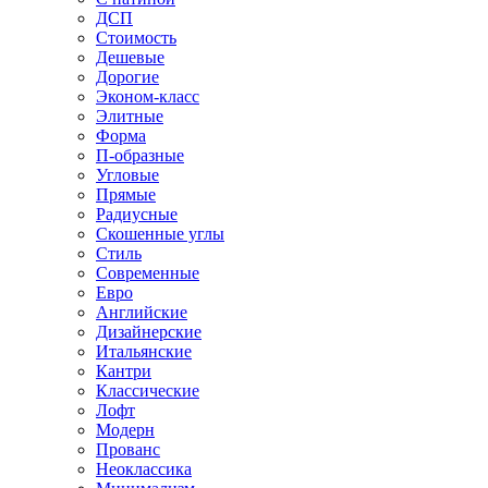
ДСП
Стоимость
Дешевые
Дорогие
Эконом-класс
Элитные
Форма
П-образные
Угловые
Прямые
Радиусные
Скошенные углы
Стиль
Современные
Евро
Английские
Дизайнерские
Итальянские
Кантри
Классические
Лофт
Модерн
Прованс
Неоклассика