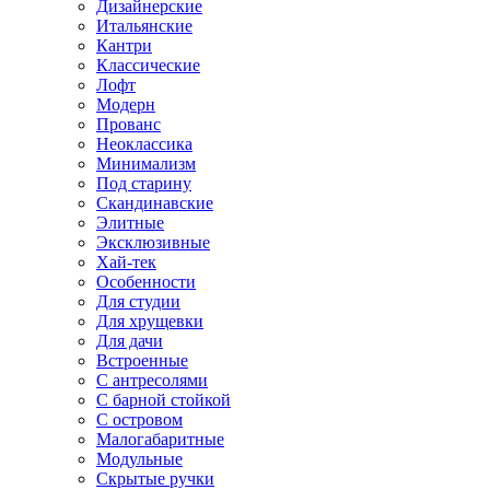
Дизайнерские
Итальянские
Кантри
Классические
Лофт
Модерн
Прованс
Неоклассика
Минимализм
Под старину
Скандинавские
Элитные
Эксклюзивные
Хай-тек
Особенности
Для студии
Для хрущевки
Для дачи
Встроенные
С антресолями
С барной стойкой
С островом
Малогабаритные
Модульные
Скрытые ручки