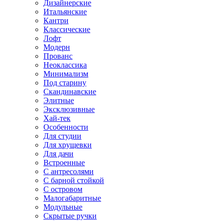
Дизайнерские
Итальянские
Кантри
Классические
Лофт
Модерн
Прованс
Неоклассика
Минимализм
Под старину
Скандинавские
Элитные
Эксклюзивные
Хай-тек
Особенности
Для студии
Для хрущевки
Для дачи
Встроенные
С антресолями
С барной стойкой
С островом
Малогабаритные
Модульные
Скрытые ручки