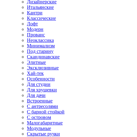
Дизайнерские
Итальянские
Кантри
Классические
Лофт
Модерн
Прованс
Неоклассика
Минимализм
Под старину
Скандинавские
Элитные
Эксклюзивные
Хай-тек
Особенности
Для студии
Для хрущевки
Для дачи
Встроенные
С антресолями
С барной стойкой
С островом
Малогабаритные
Модульные
Скрытые ручки