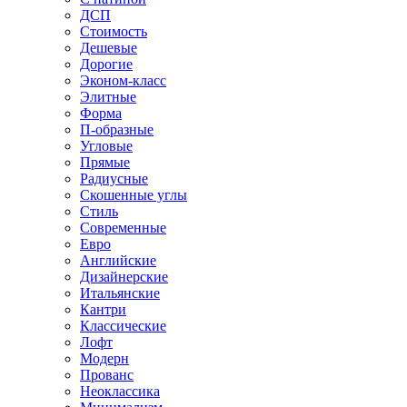
ДСП
Стоимость
Дешевые
Дорогие
Эконом-класс
Элитные
Форма
П-образные
Угловые
Прямые
Радиусные
Скошенные углы
Стиль
Современные
Евро
Английские
Дизайнерские
Итальянские
Кантри
Классические
Лофт
Модерн
Прованс
Неоклассика