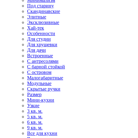
Минимализм
Под старину
Скандинавские
Элитные
Эксклюзивные
Хай-тек
Особенности
Для студии
Для хрущевки
Для дачи
Встроенные
С антресолями
С барной стойкой
С островом
Малогабаритные
Модульные
Скрытые ручки
Размер
Мини-кухни
Узкие
3 кв. м.
5 кв. м.
6 кв. м.
9 кв. м.
Все для кухни