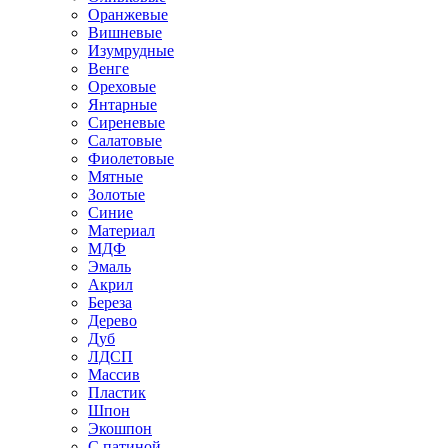
Оранжевые
Вишневые
Изумрудные
Венге
Ореховые
Янтарные
Сиреневые
Салатовые
Фиолетовые
Мятные
Золотые
Синие
Материал
МДФ
Эмаль
Акрил
Береза
Дерево
Дуб
ЛДСП
Массив
Пластик
Шпон
Экошпон
С патиной