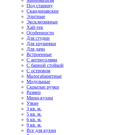
Минимализм
Под старину
Скандинавские
Элитные
Эксклюзивные
Хай-тек
Особенности
Для студии
Для хрущевки
Для дачи
Встроенные
С антресолями
С барной стойкой
С островом
Малогабаритные
Модульные
Скрытые ручки
Размер
Мини-кухни
Узкие
3 кв. м.
5 кв. м.
6 кв. м.
9 кв. м.
Все для кухни