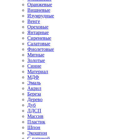
Оранжевые
Вишневые
Изумрудные
Венге
Ореховые
Янтарные
Сиреневые
Салатовые
Фиолетовые
Мятные
Золотые
Синие
Материал
МДФ
Эмаль
Акрил
Береза
Дерево
Дуб
ЛДСП
Массив
Пластик
Шпон
Экошпон
С патиной