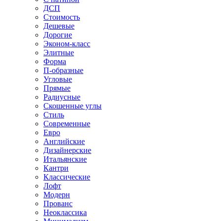
ДСП
Стоимость
Дешевые
Дорогие
Эконом-класс
Элитные
Форма
П-образные
Угловые
Прямые
Радиусные
Скошенные углы
Стиль
Современные
Евро
Английские
Дизайнерские
Итальянские
Кантри
Классические
Лофт
Модерн
Прованс
Неоклассика