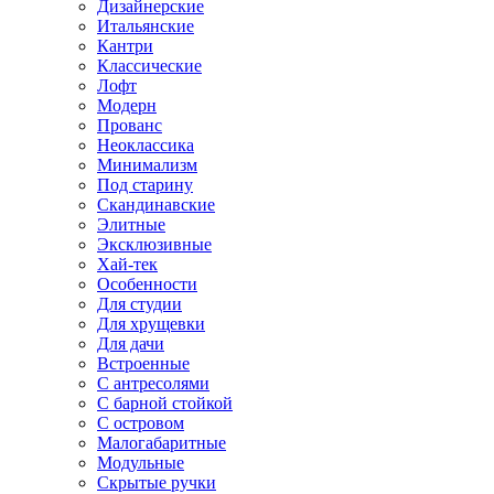
Дизайнерские
Итальянские
Кантри
Классические
Лофт
Модерн
Прованс
Неоклассика
Минимализм
Под старину
Скандинавские
Элитные
Эксклюзивные
Хай-тек
Особенности
Для студии
Для хрущевки
Для дачи
Встроенные
С антресолями
С барной стойкой
С островом
Малогабаритные
Модульные
Скрытые ручки