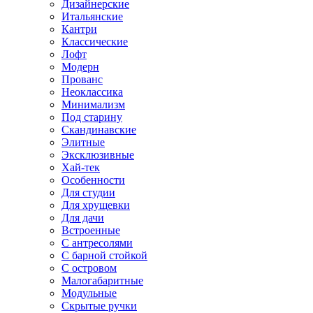
Дизайнерские
Итальянские
Кантри
Классические
Лофт
Модерн
Прованс
Неоклассика
Минимализм
Под старину
Скандинавские
Элитные
Эксклюзивные
Хай-тек
Особенности
Для студии
Для хрущевки
Для дачи
Встроенные
С антресолями
С барной стойкой
С островом
Малогабаритные
Модульные
Скрытые ручки