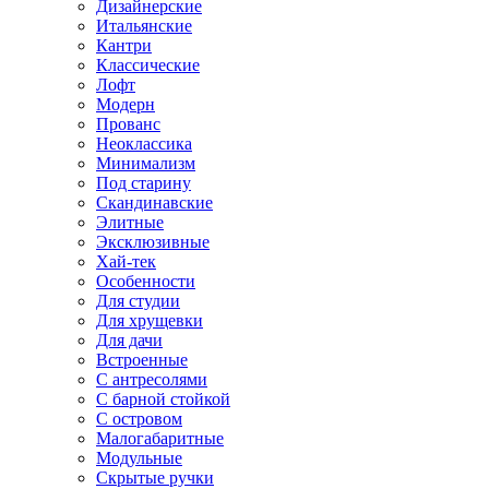
Дизайнерские
Итальянские
Кантри
Классические
Лофт
Модерн
Прованс
Неоклассика
Минимализм
Под старину
Скандинавские
Элитные
Эксклюзивные
Хай-тек
Особенности
Для студии
Для хрущевки
Для дачи
Встроенные
С антресолями
С барной стойкой
С островом
Малогабаритные
Модульные
Скрытые ручки