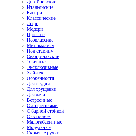
Дизайнерские
Итальянские
Кантри
Классические
Лофт
Модерн
Прованс
Неоклассика
Минимализм
Под старину
Скандинавские
Элитные
Эксклюзивные
Хай-тек
Особенности
Для студии
Для хрущевки
Для дачи
Встроенные
С антресолями
С барной стойкой
С островом
Малогабаритные
Модульные
Скрытые ручки