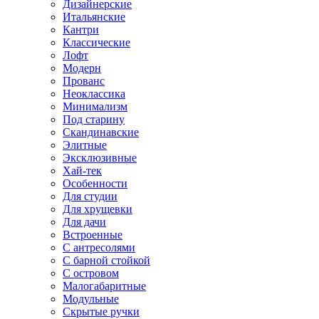
Дизайнерские
Итальянские
Кантри
Классические
Лофт
Модерн
Прованс
Неоклассика
Минимализм
Под старину
Скандинавские
Элитные
Эксклюзивные
Хай-тек
Особенности
Для студии
Для хрущевки
Для дачи
Встроенные
С антресолями
С барной стойкой
С островом
Малогабаритные
Модульные
Скрытые ручки