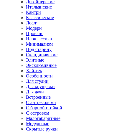
Дизайнерские
Итальянские
Кантри
Классические
Лофт
Модерн
Прованс
Неоклассика
Минимализм
Под старину
Скандинавские
Элитные
Эксклюзивные
Хай-тек
Особенности
Для студии
Для хрущевки
Для дачи
Встроенные
С антресолями
С барной стойкой
С островом
Малогабаритные
Модульные
Скрытые ручки