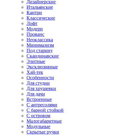
Дизайнерские
Итальянские
Кантри
Классические
Лофт
Модерн
Прованс
Неоклассика
Минимализм
Под старину
Скандинавские
Элитные
Эксклюзивные
Хай-тек
Особенности
Для студии
Для хрущевки
Для дачи
Встроенные
С антресолями
С барной стойкой
С островом
Малогабаритные
Модульные
Скрытые ручки