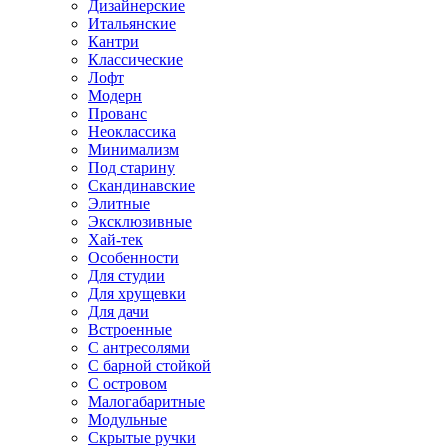
Дизайнерские
Итальянские
Кантри
Классические
Лофт
Модерн
Прованс
Неоклассика
Минимализм
Под старину
Скандинавские
Элитные
Эксклюзивные
Хай-тек
Особенности
Для студии
Для хрущевки
Для дачи
Встроенные
С антресолями
С барной стойкой
С островом
Малогабаритные
Модульные
Скрытые ручки