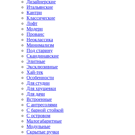
Дизайнерские
Итальянские
Кантри
Классические
Лофт
Модерн
Прованс
Неоклассика
Минимализм
Под старину
Скандинавские
Элитные
Эксклюзивные
Хай-тек
Особенности
Для студии
Для хрущевки
Для дачи
Встроенные
С антресолями
С барной стойкой
С островом
Малогабаритные
Модульные
Скрытые ручки