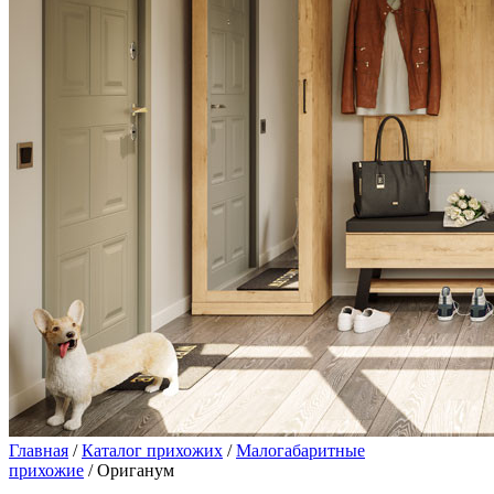
Главная
/
Каталог прихожих
/
Малогабаритные
прихожие
/ Ориганум