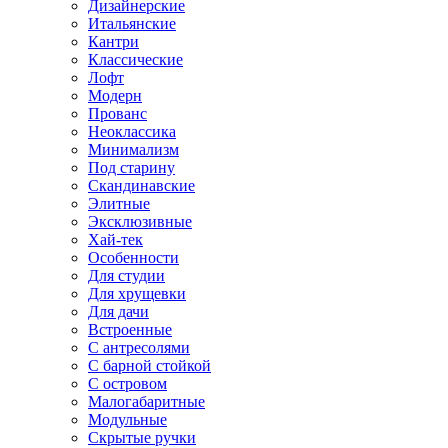
Дизайнерские
Итальянские
Кантри
Классические
Лофт
Модерн
Прованс
Неоклассика
Минимализм
Под старину
Скандинавские
Элитные
Эксклюзивные
Хай-тек
Особенности
Для студии
Для хрущевки
Для дачи
Встроенные
С антресолями
С барной стойкой
С островом
Малогабаритные
Модульные
Скрытые ручки