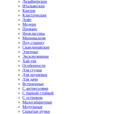
Дизайнерские
Итальянские
Кантри
Классические
Лофт
Модерн
Прованс
Неоклассика
Минимализм
Под старину
Скандинавские
Элитные
Эксклюзивные
Хай-тек
Особенности
Для студии
Для хрущевки
Для дачи
Встроенные
С антресолями
С барной стойкой
С островом
Малогабаритные
Модульные
Скрытые ручки