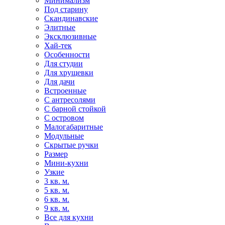
Минимализм
Под старину
Скандинавские
Элитные
Эксклюзивные
Хай-тек
Особенности
Для студии
Для хрущевки
Для дачи
Встроенные
С антресолями
С барной стойкой
С островом
Малогабаритные
Модульные
Скрытые ручки
Размер
Мини-кухни
Узкие
3 кв. м.
5 кв. м.
6 кв. м.
9 кв. м.
Все для кухни