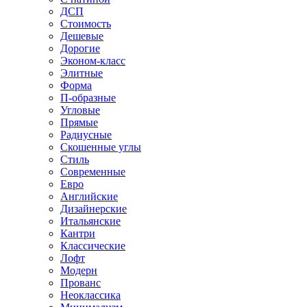
ДСП
Стоимость
Дешевые
Дорогие
Эконом-класс
Элитные
Форма
П-образные
Угловые
Прямые
Радиусные
Скошенные углы
Стиль
Современные
Евро
Английские
Дизайнерские
Итальянские
Кантри
Классические
Лофт
Модерн
Прованс
Неоклассика