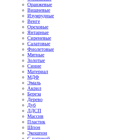
Оранжевые
Вишневые
Изумрудные
Венге
Ореховые
Янтарные
Сиреневые
Салатовые
Фиолетовые
Мятные
Золотые
Синие
Материал
МДФ
Эмаль
Акрил
Береза
Дерево
Дуб
ЛДСП
Массив
Пластик
Шпон
Экошпон
С патиной