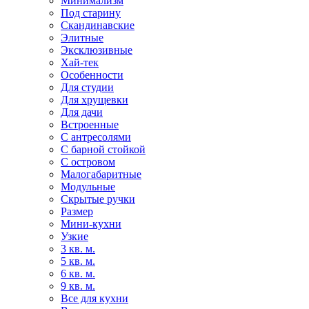
Минимализм
Под старину
Скандинавские
Элитные
Эксклюзивные
Хай-тек
Особенности
Для студии
Для хрущевки
Для дачи
Встроенные
С антресолями
С барной стойкой
С островом
Малогабаритные
Модульные
Скрытые ручки
Размер
Мини-кухни
Узкие
3 кв. м.
5 кв. м.
6 кв. м.
9 кв. м.
Все для кухни