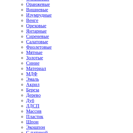
Оранжевые
Вишневые
Изумрудные
Венге
Ореховые
Янтарные
Сиреневые
Салатовые
Фиолетовые
Мятные
Золотые
Синие
Материал
МДФ
Эмаль
Акрил
Береза
Дерево
Дуб
ЛДСП
Массив
Пластик
Шпон
Экошпон
С патиной