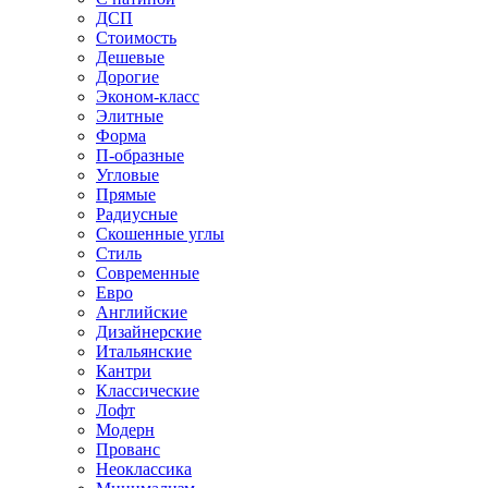
ДСП
Стоимость
Дешевые
Дорогие
Эконом-класс
Элитные
Форма
П-образные
Угловые
Прямые
Радиусные
Скошенные углы
Стиль
Современные
Евро
Английские
Дизайнерские
Итальянские
Кантри
Классические
Лофт
Модерн
Прованс
Неоклассика