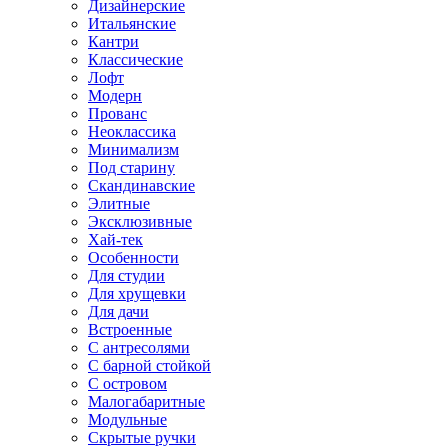
Дизайнерские
Итальянские
Кантри
Классические
Лофт
Модерн
Прованс
Неоклассика
Минимализм
Под старину
Скандинавские
Элитные
Эксклюзивные
Хай-тек
Особенности
Для студии
Для хрущевки
Для дачи
Встроенные
С антресолями
С барной стойкой
С островом
Малогабаритные
Модульные
Скрытые ручки