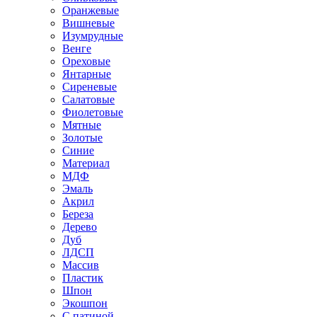
Оранжевые
Вишневые
Изумрудные
Венге
Ореховые
Янтарные
Сиреневые
Салатовые
Фиолетовые
Мятные
Золотые
Синие
Материал
МДФ
Эмаль
Акрил
Береза
Дерево
Дуб
ЛДСП
Массив
Пластик
Шпон
Экошпон
С патиной