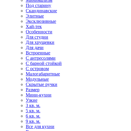
Минимализм
Под старину
Скандинавские
Элитные
Эксклюзивные
Хай-тек
Особенности
Для студии
Для хрущевки
Для дачи
Встроенные
С антресолями
С барной стойкой
С островом
Малогабаритные
Модульные
Скрытые ручки
Размер
Мини-кухни
Узкие
3 кв. м.
5 кв. м.
6 кв. м.
9 кв. м.
Все для кухни