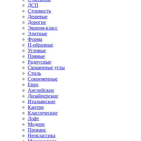
ДСП
Стоимость
Дешевые
Дорогие
Эконом-класс
Элитные
Форма
П-образные
Угловые
Прямые
Радиусные
Скошенные углы
Стиль
Современные
Евро
Английские
Дизайнерские
Итальянские
Кантри
Классические
Лофт
Модерн
Прованс
Неоклассика